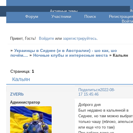
Украинцы в Сиднее (и в Австралии) - шо ка
Активные темы
Форум
Участники
Поиск
Регистраци
шо почём....
Войт
Привет, Гость!
Войдите
или
зарегистрируйтесь
.
»
Украинцы в Сиднее (и в Австралии) - шо как, шо
почём....
»
Ночные клубы и интересные места
»
Кальян
Страница:
1
Кальян
Поделиться
2022-08-
ZVERb
17 15:45:46
Администратор
Доброго дня
Был недавно в кальянной в
Сиднее, но там можно выбрат
только чашу (яблоко, апельси
или еще что то там)
Про табаки даже не