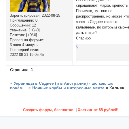
спрашивают, марка, крепость
Понимаю, тут оно не
Зарегистрирован
: 2022-08-15
распространено, но может кт
Приглашений:
0
знает в Сиднее какие-то
Сообщений:
12
кальянные, по которым смож
Уважение:
[+0/-0]
дать отзыв?
Позитив:
[+0/-0]
Спасибо
Провел на форуме:
3 часа 4 минуты
0
Последний визит:
2022-08-31 19:05:45
Страница:
1
»
Украинцы в Сиднее (и в Австралии) - шо как, шо
почём....
»
Ночные клубы и интересные места
»
Кальян
Создать форум, бесплатно!
|
Хостинг от 85 рублей!