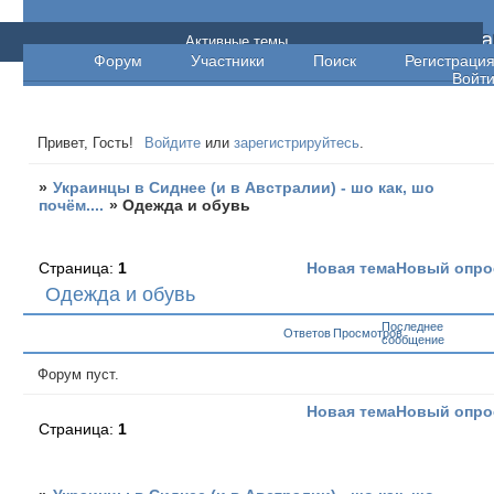
Украинцы в Сиднее (и в Австралии) - шо ка
Активные темы
Форум
Участники
Поиск
Регистраци
шо почём....
Войт
Привет, Гость!
Войдите
или
зарегистрируйтесь
.
»
Украинцы в Сиднее (и в Австралии) - шо как, шо
почём....
»
Одежда и обувь
Страница:
1
Новая тема
Новый опро
Одежда и обувь
Последнее
Ответов
Просмотров
сообщение
Форум пуст.
Новая тема
Новый опро
Страница:
1