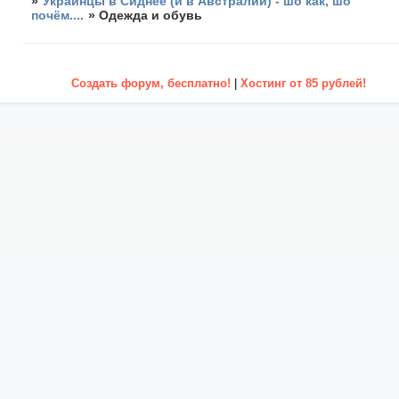
»
Украинцы в Сиднее (и в Австралии) - шо как, шо
почём....
»
Одежда и обувь
Создать форум, бесплатно!
|
Хостинг от 85 рублей!