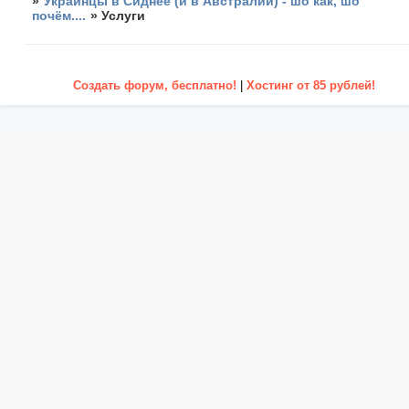
»
Украинцы в Сиднее (и в Австралии) - шо как, шо
почём....
»
Услуги
Создать форум, бесплатно!
|
Хостинг от 85 рублей!