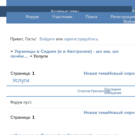
Украинцы в Сиднее (и в Австралии) - шо ка
Активные темы
Форум
Участники
Поиск
Регистраци
шо почём....
Войт
Привет, Гость!
Войдите
или
зарегистрируйтесь
.
»
Украинцы в Сиднее (и в Австралии) - шо как, шо
почём....
»
Услуги
Страница:
1
Новая тема
Новый опро
Услуги
Последнее
Ответов
Просмотров
сообщение
Форум пуст.
Новая тема
Новый опро
Страница:
1