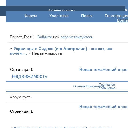
Украинцы в Сиднее (и в Австралии) - шо ка
Активные темы
Форум
Участники
Поиск
Регистраци
шо почём....
Войт
Привет, Гость!
Войдите
или
зарегистрируйтесь
.
»
Украинцы в Сиднее (и в Австралии) - шо как, шо
почём....
»
Недвижимость
Страница:
1
Новая тема
Новый опро
Недвижимость
Последнее
Ответов
Просмотров
сообщение
Форум пуст.
Новая тема
Новый опро
Страница:
1