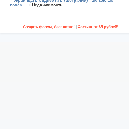
»
Украинцы в Сиднее (и в Австралии) - шо как, шо
почём....
»
Недвижимость
Создать форум, бесплатно!
|
Хостинг от 85 рублей!